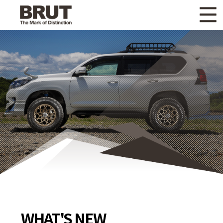
WHAT'S NEW
ニュース
WHEEL LINEUP
ホイールラインナップ
OTHER PRODUCT
関連製品
GALLERY
ギャラリー
CATALOG
カタログ請求
PRIVACY POLICY
個人情報保護方針
RECRUIT
採用情報
WHAT'S NEW
COMPANY
会社情報