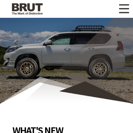
WHAT'S NEW
ニュース
WHEEL LINEUP
ホイールラインナップ
OTHER PRODUCT
関連製品
GALLERY
ギャラリー
CATALOG
カタログ請求
PRIVACY POLICY
個人情報保護方針
RECRUIT
採用情報
WHAT'S NEW
COMPANY
会社情報