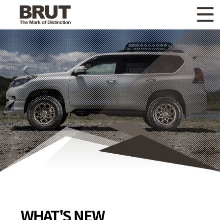
WHAT'S NEW
ニュース
WHEEL LINEUP
ホイールラインナップ
OTHER PRODUCT
関連製品
GALLERY
ギャラリー
CATALOG
カタログ請求
PRIVACY POLICY
個人情報保護方針
RECRUIT
採用情報
WHAT'S NEW
COMPANY
会社情報