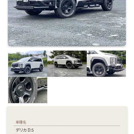
車種名
デリカ D:5