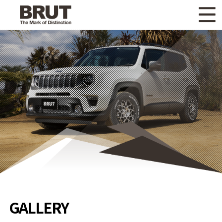
WHAT'S NEW
ニュース
WHEEL LINEUP
ホイールラインナップ
OTHER PRODUCT
関連製品
GALLERY
ギャラリー
CATALOG
カタログ請求
PRIVACY POLICY
個人情報保護方針
RECRUIT
採用情報
GALLERY
COMPANY
会社情報