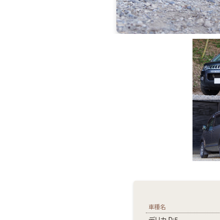
車種名
デリカ D:5