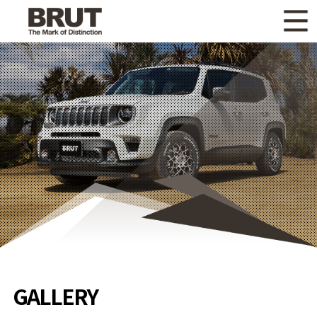
WHAT'S NEW
ニュース
WHEEL LINEUP
ホイールラインナップ
OTHER PRODUCT
関連製品
GALLERY
ギャラリー
CATALOG
カタログ請求
PRIVACY POLICY
個人情報保護方針
RECRUIT
採用情報
GALLERY
COMPANY
会社情報