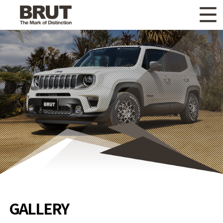
WHAT'S NEW
ニュース
WHEEL LINEUP
ホイールラインナップ
OTHER PRODUCT
関連製品
GALLERY
ギャラリー
CATALOG
カタログ請求
PRIVACY POLICY
個人情報保護方針
RECRUIT
採用情報
GALLERY
COMPANY
会社情報