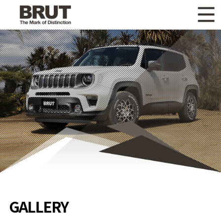
WHAT'S NEW
ニュース
WHEEL LINEUP
ホイールラインナップ
OTHER PRODUCT
関連製品
GALLERY
ギャラリー
CATALOG
カタログ請求
PRIVACY POLICY
個人情報保護方針
RECRUIT
採用情報
GALLERY
COMPANY
会社情報