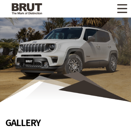
WHAT'S NEW
ニュース
WHEEL LINEUP
ホイールラインナップ
OTHER PRODUCT
関連製品
GALLERY
ギャラリー
CATALOG
カタログ請求
PRIVACY POLICY
個人情報保護方針
RECRUIT
採用情報
GALLERY
COMPANY
会社情報