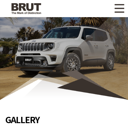
WHAT'S NEW
ニュース
WHEEL LINEUP
ホイールラインナップ
OTHER PRODUCT
関連製品
GALLERY
ギャラリー
CATALOG
カタログ請求
PRIVACY POLICY
個人情報保護方針
RECRUIT
採用情報
GALLERY
COMPANY
会社情報