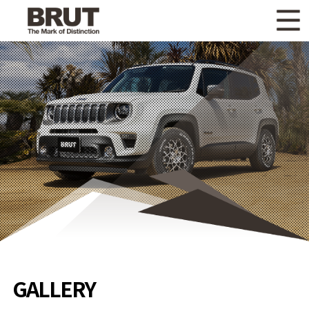
WHAT'S NEW
ニュース
WHEEL LINEUP
ホイールラインナップ
OTHER PRODUCT
関連製品
GALLERY
ギャラリー
CATALOG
カタログ請求
PRIVACY POLICY
個人情報保護方針
RECRUIT
採用情報
GALLERY
COMPANY
会社情報