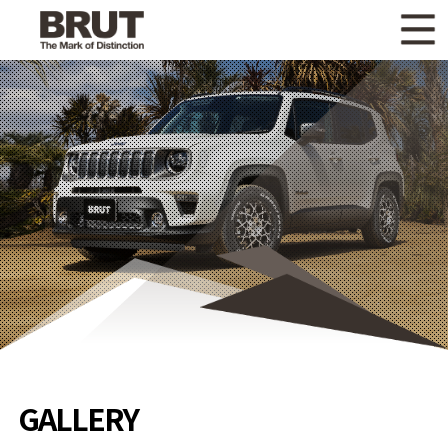
WHAT'S NEW
ニュース
WHEEL LINEUP
ホイールラインナップ
OTHER PRODUCT
関連製品
GALLERY
ギャラリー
CATALOG
カタログ請求
PRIVACY POLICY
個人情報保護方針
RECRUIT
採用情報
GALLERY
COMPANY
会社情報