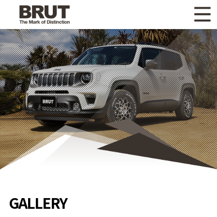
WHAT'S NEW
ニュース
WHEEL LINEUP
ホイールラインナップ
OTHER PRODUCT
関連製品
GALLERY
ギャラリー
CATALOG
カタログ請求
PRIVACY POLICY
個人情報保護方針
RECRUIT
採用情報
GALLERY
COMPANY
会社情報