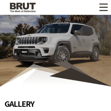
WHAT'S NEW
ニュース
WHEEL LINEUP
ホイールラインナップ
OTHER PRODUCT
関連製品
GALLERY
ギャラリー
CATALOG
カタログ請求
PRIVACY POLICY
個人情報保護方針
RECRUIT
採用情報
GALLERY
COMPANY
会社情報