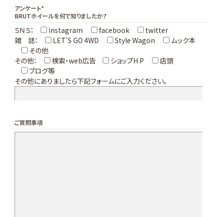
アンケート*
BRUTホイールを何で知りましたか？
ＳＮＳ：
instagram
facebook
twitter
雑 誌：
LET'S GO 4WD
Style Wagon
ムック本
その他
その他：
検索・web広告
ショップH P
店頭
ブログ等
その他にありましたら下記フォームにご入力ください。
ご質問事項