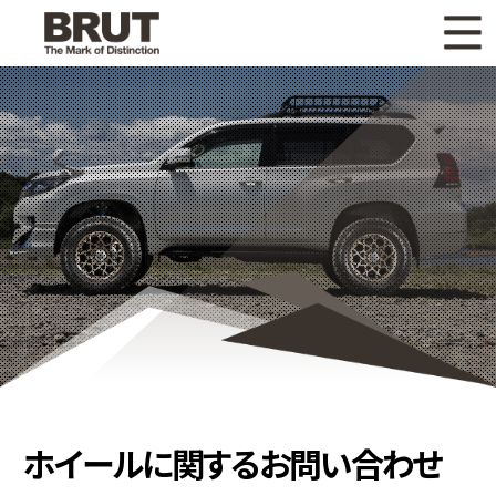
WHAT'S NEW
ニュース
WHEEL LINEUP
ホイールラインナップ
OTHER PRODUCT
関連製品
GALLERY
ギャラリー
CATALOG
カタログ請求
PRIVACY POLICY
個人情報保護方針
RECRUIT
採用情報
ホイールに関するお問い合わせ
COMPANY
会社情報