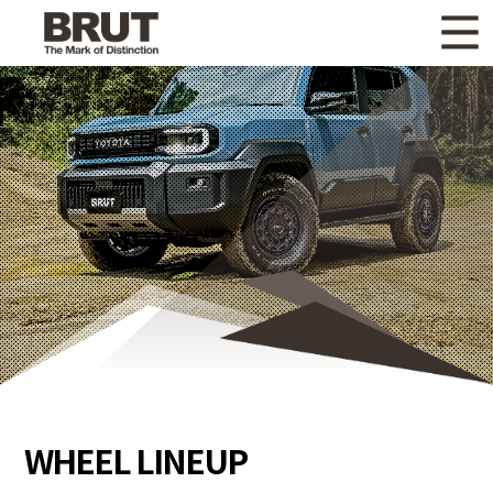
WHAT'S NEW
ニュース
WHEEL LINEUP
ホイールラインナップ
OTHER PRODUCT
関連製品
GALLERY
ギャラリー
CATALOG
カタログ請求
PRIVACY POLICY
個人情報保護方針
RECRUIT
採用情報
WHEEL LINEUP
COMPANY
会社情報