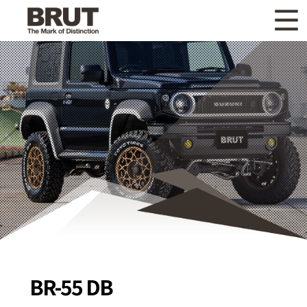
WHAT'S NEW
ニュース
WHEEL LINEUP
ホイールラインナップ
OTHER PRODUCT
関連製品
GALLERY
ギャラリー
CATALOG
カタログ請求
PRIVACY POLICY
個人情報保護方針
RECRUIT
採用情報
BR-55 DB
COMPANY
会社情報