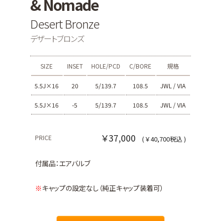
& Nomade
Desert Bronze
デザートブロンズ
SIZE
INSET
HOLE/PCD
C/BORE
規格
5.5J×16
20
5/139.7
108.5
JWL / VIA
5.5J×16
-5
5/139.7
108.5
JWL / VIA
￥37,000
PRICE
( ￥40,700税込 )
付属品：エアバルブ
※
キャップの設定なし（純正キャップ装着可）