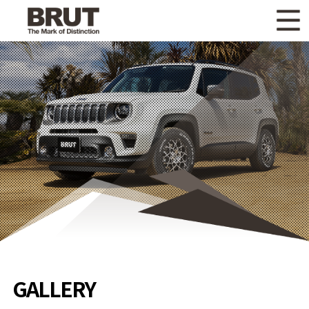
WHAT'S NEW
ニュース
WHEEL LINEUP
ホイールラインナップ
OTHER PRODUCT
関連製品
GALLERY
ギャラリー
CATALOG
カタログ請求
PRIVACY POLICY
個人情報保護方針
RECRUIT
採用情報
GALLERY
COMPANY
会社情報