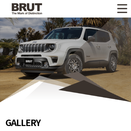
WHAT'S NEW
ニュース
WHEEL LINEUP
ホイールラインナップ
OTHER PRODUCT
関連製品
GALLERY
ギャラリー
CATALOG
カタログ請求
PRIVACY POLICY
個人情報保護方針
RECRUIT
採用情報
GALLERY
COMPANY
会社情報