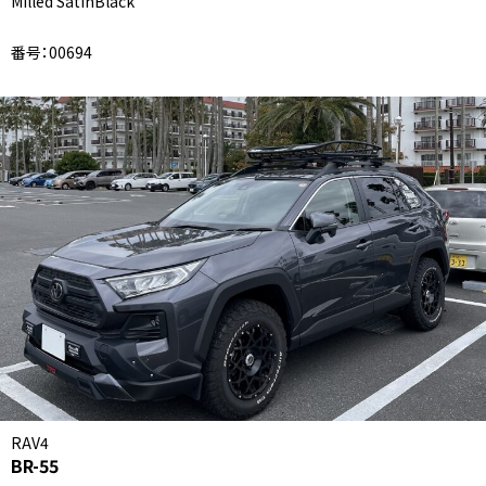
Milled SatinBlack
番号：00694
RAV4
BR-55