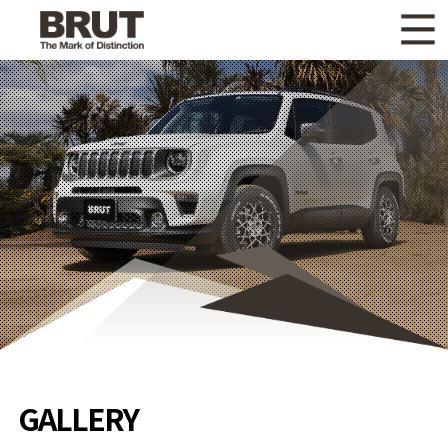
WHAT'S NEW
ニュース
WHEEL LINEUP
ホイールラインナップ
OTHER PRODUCT
関連製品
GALLERY
ギャラリー
CATALOG
カタログ請求
PRIVACY POLICY
個人情報保護方針
RECRUIT
採用情報
GALLERY
COMPANY
会社情報