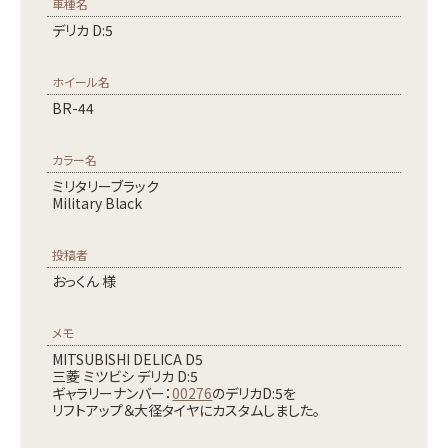
車種名
デリカ D:5
ホイール名
BR-44
カラー名
ミリタリーブラック
Military Black
投稿者
おっくん 様
メモ
MITSUBISHI DELICA D5
三菱 ミツビシ デリカ D:5
ギャラリーナンバー：
00276
のデリカD:5を
リフトアップ＆大径タイヤにカスタムしました。