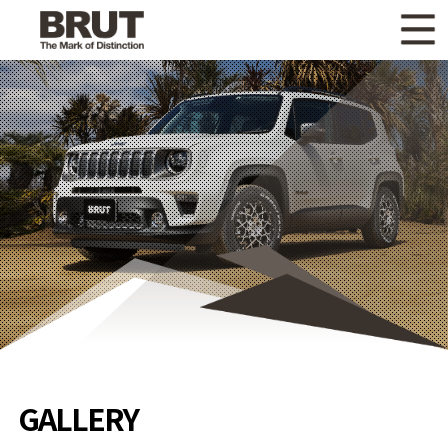
WHAT'S NEW
ニュース
WHEEL LINEUP
ホイールラインナップ
OTHER PRODUCT
関連製品
GALLERY
ギャラリー
CATALOG
カタログ請求
PRIVACY POLICY
個人情報保護方針
RECRUIT
採用情報
GALLERY
COMPANY
会社情報