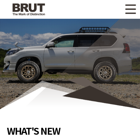
WHAT'S NEW
ニュース
WHEEL LINEUP
ホイールラインナップ
OTHER PRODUCT
関連製品
GALLERY
ギャラリー
CATALOG
カタログ請求
PRIVACY POLICY
個人情報保護方針
RECRUIT
採用情報
WHAT'S NEW
COMPANY
会社情報