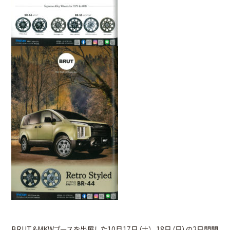
BRUT＆MKWブースを出展した10月17日（土）、18日（日）の2日間開