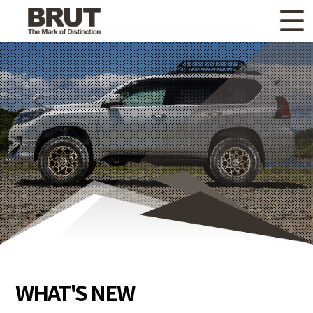
WHAT'S NEW
ニュース
WHEEL LINEUP
ホイールラインナップ
OTHER PRODUCT
関連製品
GALLERY
ギャラリー
CATALOG
カタログ請求
PRIVACY POLICY
個人情報保護方針
RECRUIT
採用情報
WHAT'S NEW
COMPANY
会社情報