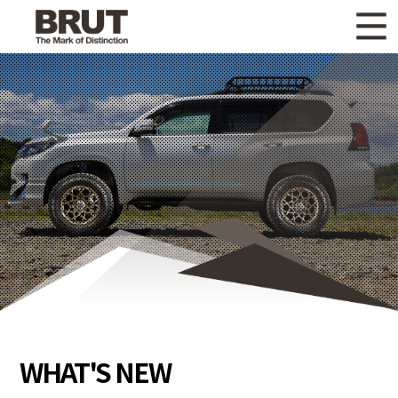
WHAT'S NEW
ニュース
WHEEL LINEUP
ホイールラインナップ
OTHER PRODUCT
関連製品
GALLERY
ギャラリー
CATALOG
カタログ請求
PRIVACY POLICY
個人情報保護方針
RECRUIT
採用情報
WHAT'S NEW
COMPANY
会社情報