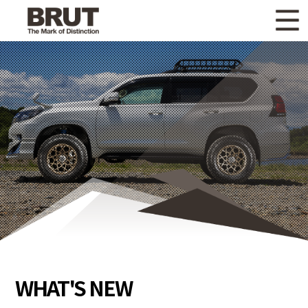
WHAT'S NEW
ニュース
WHEEL LINEUP
ホイールラインナップ
OTHER PRODUCT
関連製品
GALLERY
ギャラリー
CATALOG
カタログ請求
PRIVACY POLICY
個人情報保護方針
RECRUIT
採用情報
WHAT'S NEW
COMPANY
会社情報