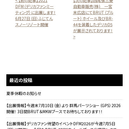
< 【前の記事】2021
【次の記事】西尾張三菱
DFM（デリカファンミー
自動車販売(株) 一宮
ティング）に出展します！
末広店にてBRUT（ブル
6月27日（日）ふじてん
ート）ホイール及びBR-
スノーリゾート開催
44を装着したデリカD5
が展示されております！
>
最近の投稿
夏季休暇のお知らせ
【出展情報】今週末7月10日（金）より 群馬パーツショー（GPS）2026
開催！ 3日間BRUT＆MKWブースでお待ちしております！！
【出展情報】デリカファン待望のイベントDFM2026が今週7月5日