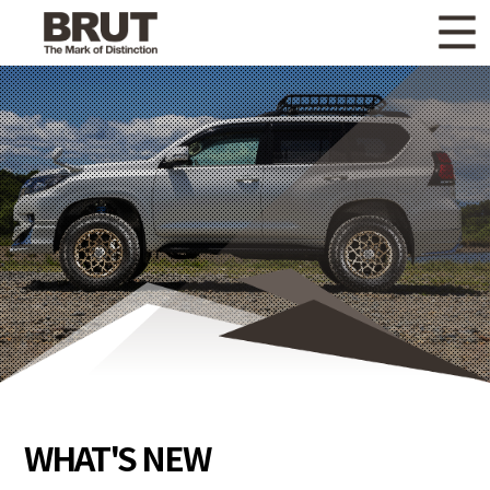
WHAT'S NEW
ニュース
WHEEL LINEUP
ホイールラインナップ
OTHER PRODUCT
関連製品
GALLERY
ギャラリー
CATALOG
カタログ請求
PRIVACY POLICY
個人情報保護方針
RECRUIT
採用情報
WHAT'S NEW
COMPANY
会社情報