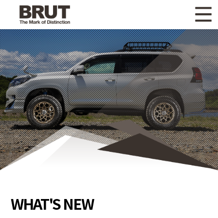
WHAT'S NEW
ニュース
WHEEL LINEUP
ホイールラインナップ
OTHER PRODUCT
関連製品
GALLERY
ギャラリー
CATALOG
カタログ請求
PRIVACY POLICY
個人情報保護方針
RECRUIT
採用情報
WHAT'S NEW
COMPANY
会社情報