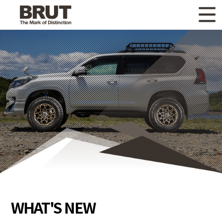
WHAT'S NEW
ニュース
WHEEL LINEUP
ホイールラインナップ
OTHER PRODUCT
関連製品
GALLERY
ギャラリー
CATALOG
カタログ請求
PRIVACY POLICY
個人情報保護方針
RECRUIT
採用情報
WHAT'S NEW
COMPANY
会社情報