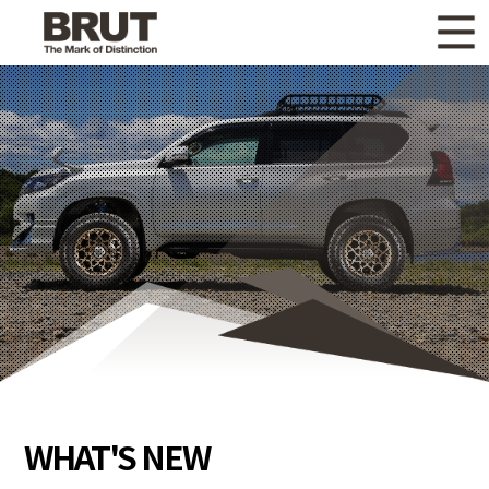
WHAT'S NEW
ニュース
WHEEL LINEUP
ホイールラインナップ
OTHER PRODUCT
関連製品
GALLERY
ギャラリー
CATALOG
カタログ請求
PRIVACY POLICY
個人情報保護方針
RECRUIT
採用情報
WHAT'S NEW
COMPANY
会社情報