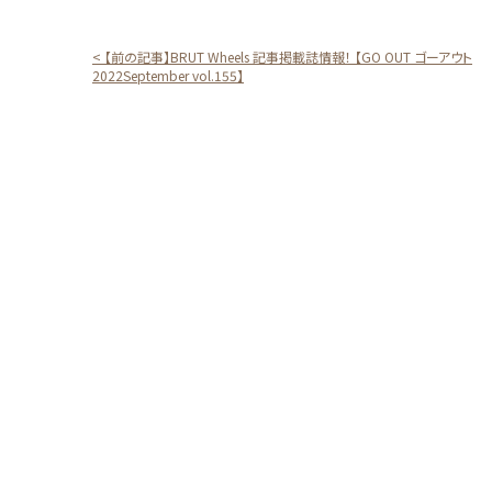
< 【前の記事】BRUT Wheels 記事掲載誌情報！ 【GO OUT ゴーアウト
2022September vol.155】