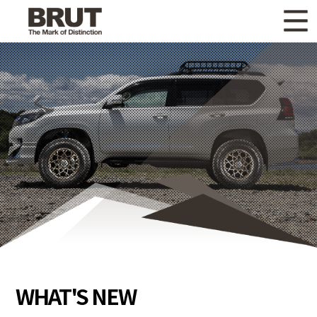
WHAT'S NEW
ニュース
WHEEL LINEUP
ホイールラインナップ
OTHER PRODUCT
関連製品
GALLERY
ギャラリー
CATALOG
カタログ請求
PRIVACY POLICY
個人情報保護方針
RECRUIT
採用情報
WHAT'S NEW
COMPANY
会社情報