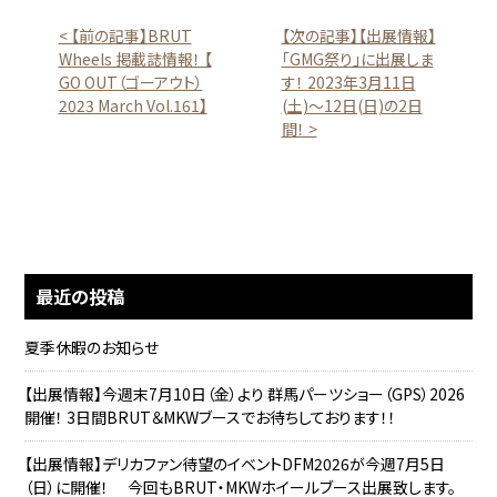
< 【前の記事】BRUT
【次の記事】【出展情報】
Wheels 掲載誌情報！ 【
「GMG祭り」に出展しま
GO OUT（ゴーアウト）
す！ 2023年3月11日
2023 March Vol.161】
(土)～12日(日)の2日
間！ >
最近の投稿
夏季休暇のお知らせ
【出展情報】今週末7月10日（金）より 群馬パーツショー（GPS）2026
開催！ 3日間BRUT＆MKWブースでお待ちしております！！
【出展情報】デリカファン待望のイベントDFM2026が今週7月5日
（日）に開催！ 今回もBRUT・MKWホイールブース出展致します。