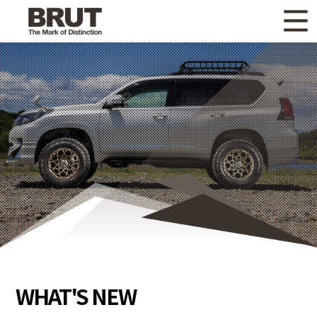
WHAT'S NEW
ニュース
WHEEL LINEUP
ホイールラインナップ
OTHER PRODUCT
関連製品
GALLERY
ギャラリー
CATALOG
カタログ請求
PRIVACY POLICY
個人情報保護方針
RECRUIT
採用情報
WHAT'S NEW
COMPANY
会社情報