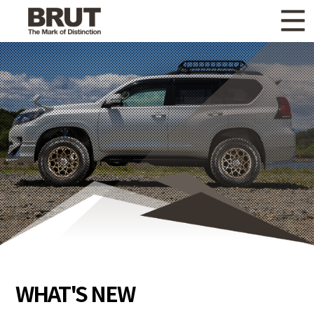
WHAT'S NEW
ニュース
WHEEL LINEUP
ホイールラインナップ
OTHER PRODUCT
関連製品
GALLERY
ギャラリー
CATALOG
カタログ請求
PRIVACY POLICY
個人情報保護方針
RECRUIT
採用情報
WHAT'S NEW
COMPANY
会社情報