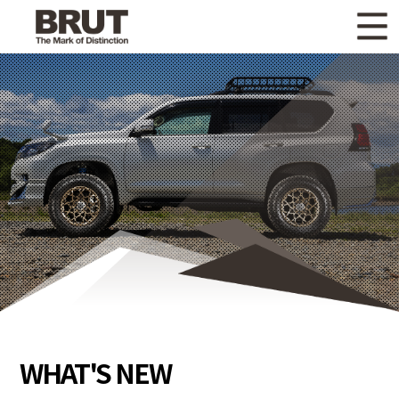
WHAT'S NEW
ニュース
WHEEL LINEUP
ホイールラインナップ
OTHER PRODUCT
関連製品
GALLERY
ギャラリー
CATALOG
カタログ請求
PRIVACY POLICY
個人情報保護方針
RECRUIT
採用情報
WHAT'S NEW
COMPANY
会社情報