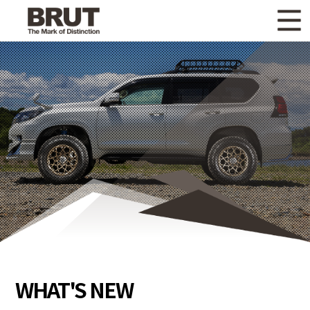
WHAT'S NEW
ニュース
WHEEL LINEUP
ホイールラインナップ
OTHER PRODUCT
関連製品
GALLERY
ギャラリー
CATALOG
カタログ請求
PRIVACY POLICY
個人情報保護方針
RECRUIT
採用情報
WHAT'S NEW
COMPANY
会社情報