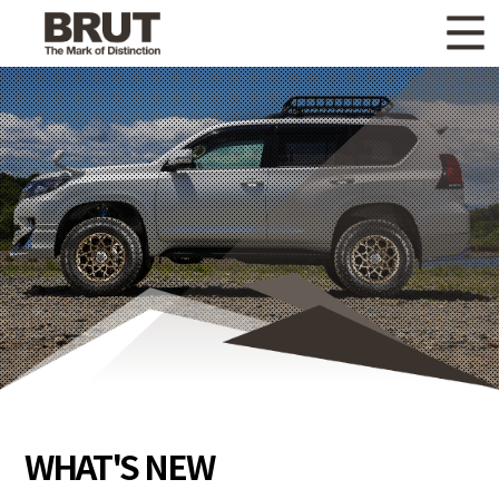
WHAT'S NEW
ニュース
WHEEL LINEUP
ホイールラインナップ
OTHER PRODUCT
関連製品
GALLERY
ギャラリー
CATALOG
カタログ請求
PRIVACY POLICY
個人情報保護方針
RECRUIT
採用情報
WHAT'S NEW
COMPANY
会社情報