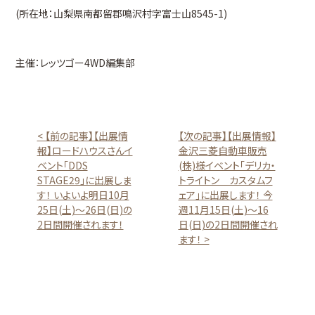
(所在地：山梨県南都留郡鳴沢村字富士山8545-1)
主催：レッツゴー4WD編集部
< 【前の記事】【出展情
【次の記事】【出展情報】
報】ロードハウスさんイ
金沢三菱自動車販売
ベント「DDS
(株)様イベント「デリカ・
STAGE29」に出展しま
トライトン カスタムフ
す！ いよいよ明日10月
ェア」に出展します！ 今
25日(土)～26日(日)の
週11月15日(土)～16
2日間開催されます！
日(日)の2日間開催され
ます！ >