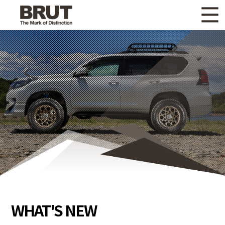
WHAT'S NEW
ニュース
WHEEL LINEUP
ホイールラインナップ
OTHER PRODUCT
関連製品
GALLERY
ギャラリー
CATALOG
カタログ請求
PRIVACY POLICY
個人情報保護方針
RECRUIT
採用情報
WHAT'S NEW
COMPANY
会社情報