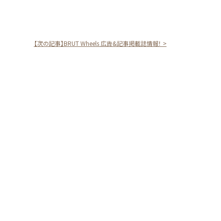
【次の記事】BRUT Wheels 広告&記事掲載誌情報！ >