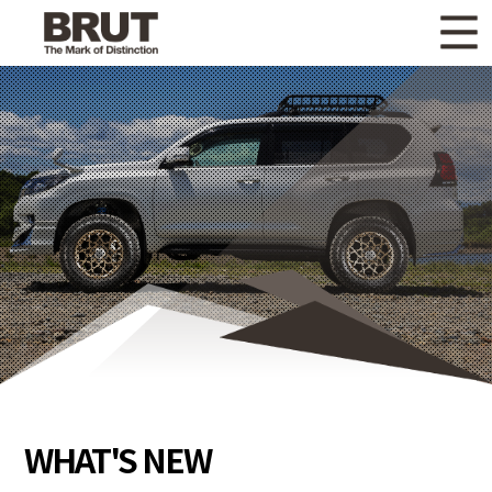
WHAT'S NEW
ニュース
WHEEL LINEUP
ホイールラインナップ
OTHER PRODUCT
関連製品
GALLERY
ギャラリー
CATALOG
カタログ請求
PRIVACY POLICY
個人情報保護方針
RECRUIT
採用情報
WHAT'S NEW
COMPANY
会社情報