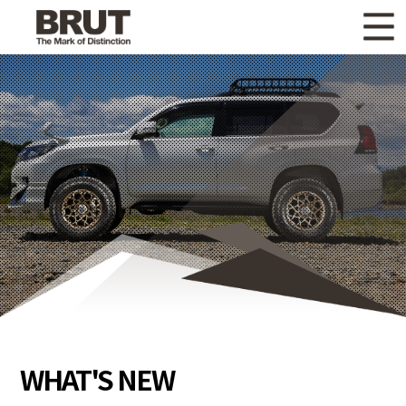
WHAT'S NEW
ニュース
WHEEL LINEUP
ホイールラインナップ
OTHER PRODUCT
関連製品
GALLERY
ギャラリー
CATALOG
カタログ請求
PRIVACY POLICY
個人情報保護方針
RECRUIT
採用情報
WHAT'S NEW
COMPANY
会社情報