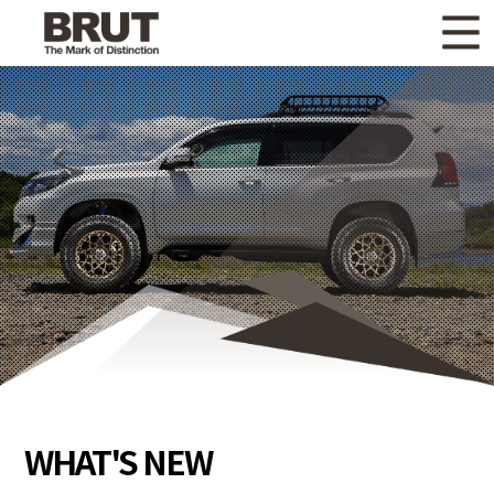
WHAT'S NEW
ニュース
WHEEL LINEUP
ホイールラインナップ
OTHER PRODUCT
関連製品
GALLERY
ギャラリー
CATALOG
カタログ請求
PRIVACY POLICY
個人情報保護方針
RECRUIT
採用情報
WHAT'S NEW
COMPANY
会社情報