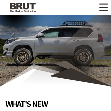
WHAT'S NEW
ニュース
WHEEL LINEUP
ホイールラインナップ
OTHER PRODUCT
関連製品
GALLERY
ギャラリー
CATALOG
カタログ請求
PRIVACY POLICY
個人情報保護方針
RECRUIT
採用情報
WHAT'S NEW
COMPANY
会社情報